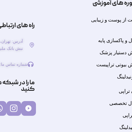
ره های آموزشی
ت از پوست و زیبایی
راه های ارتباط
 و پاکسازی پایه
آدرس: تهران، 
نبش بانک ملی پلاک 148 طبقه 
 دستیار پزشک
 بیوتی تراپیست
شماره تماس ما:
یدلینگ
ما را در شبکه 
کنید
 تراپی
ل تخصصی
راپی
دلینگ