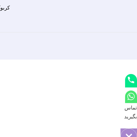
کربو
تماس
بگیرید