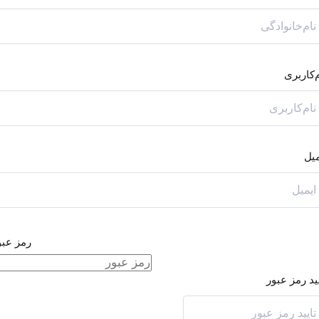
مرا به خاطر بسپار
رمز عبور خود را فراموش کرده اید؟
م‌کاربری
میل
رمز عبو
یید رمز عبور