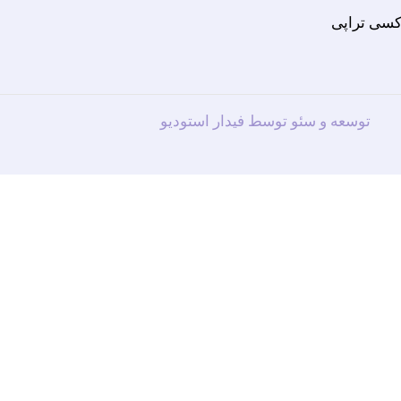
کسی تراپی
توسعه و سئو توسط فیدار استودیو