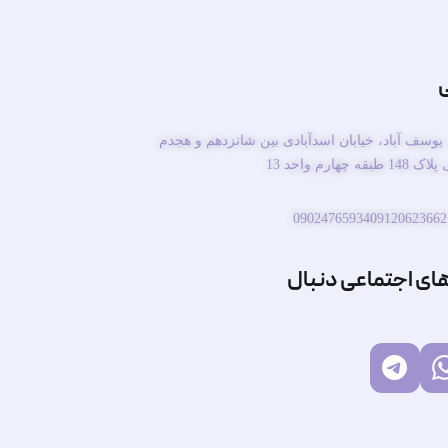
ی
یوسف آباد، خیابان اسدآبادی بین شانزدهم و هجدم
چهارم واحد 13
09024765934
09120623662
های اجتماعی دنبال