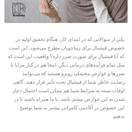
دوره آموزش بیوتی تراپیست
ثبت نام کنید
دوره آموش دستیار پزشک
از قبل حساب کاربری دارید؟
وارد شوید
آموزش پلاژن تراپی
یکی از سوالاتی که در ابتدای کار، هنگام تحقیق اولیه در
دوره‌های آموزشی مراقبت از
خصوص فیشیال برای زیباجویان مطرح می‌شود، این است
آموزش میکرونیدلینگ
که آیا فیشیال برای صورت ضرر دارد؟ واقعیت این است که
مثل تمام فرآیندهای درمانی دیگر، اینجا هم در کنار مزایا با
دوره آموزش مزوتراپی
ضررها و عوارض محتملی روبرو هستید که می‌توانند
آموزش مزونیدلینگ
رضایت خاطر شما از فیشیال تحت تأثیر قرار دهند. گاهی
اوقات بسته به شرایط شما هم ممکن است احتمال دچار
دوره جامع آموزش کربوکسی
شدن به این عوارض بیشتر باشد. با ما همراه باشید تا در
دوره آموزش کرم سازی
این خصوص در آکادمی کامرانی بیشتر به شما توضیح
بدهیم.
دوره آموزش پداگوژی