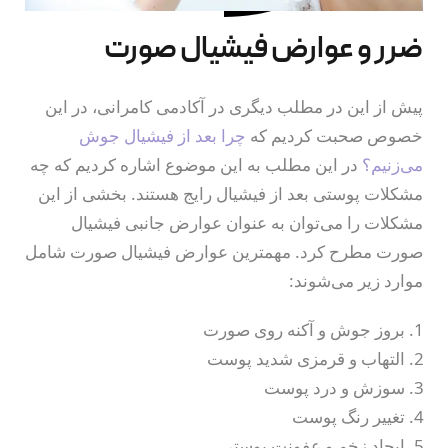
مزوتراپی و مزونیدلینگ
ضرر و عوارض فیشیال صورت
مزونیدلینگ
مزوتراپی
پیش از این در مطلب دیگری در آکادمی کامرانی، در این
مزوژل‌ها و ترکیب درمانی
خصوص صحبت کردیم که
چرا بعد از فیشیال جوش
می‌زنیم؟
در این مطلب به این موضوع اشاره کردیم که چه
مزوژل اسکین بوستر
مشکلات پوستی بعد از فیشیال رایج هستند. بخشی از این
مزوژل پروفایلو
مشکلات را می‌توان به عنوان عوارض جانبی فیشیال
صورت مطرح کرد. مهمترین عوارض فیشیال صورت شامل
مزوژل جالپرو
موارد زیر می‌شوند:
مزوژل دور چشم
بروز جوش و آکنه روی صورت
مزوژل ضدلک
التهاب و قرمزی شدید پوست
سوزش و درد پوست
مقالات
تغییر رنگ پوست
مقالات آموزشی
ایجاد زخم و عفونت پوستی