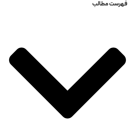
دوره فرمولاسیون تخصصی 
فهرست مطالب
کازمتیک
آپدیت و بروز شدن مطالب
خدمات زیبایی پوست
جوان‌ سازی و لیفت صورت
هایفوتراپی
میکروکارنت
آر‌اف فرکشنال و آر‌اف
سایر خدمات تخصصی مرکز
میکرودرم ابریژن
گرین پیل