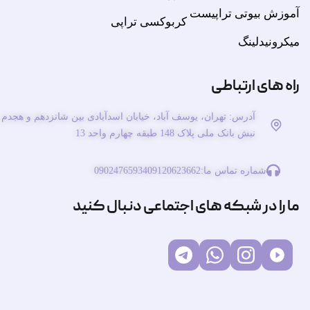
آموزش بیوتی تراپیست
کربوکسی تراپی
میکرونیدلینگ
راه های ارتباطی
آدرس: تهران، یوسف آباد، خیابان اسدآبادی بین شانزدهم و هجدم
نبش بانک ملی پلاک 148 طبقه چهارم واحد 13
شماره تماس ما:
09120623662
09024765934
ما را در شبکه های اجتماعی دنبال کنید