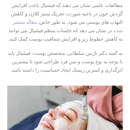
مطالعات علمی نشان می دهند که فیشیال باعث افزایش
کربوکسی تراپی
گردش خون در ناحیه صورت، تحریک سنتز کلاژن و کاهش
تکنیک پوست مار
التهاب های پوستی می شود. به طور خاص،
مقاله منتشر
شده
در نشان می دهد که جلسات منظم فیشیال می توانند
پلاژن تراپی
به کاهش خطوط ریز و افزایش شفافیت پوست کمک کنند.
اگزوزوم تراپی
به گفته دکتر نازنین سلطانی، متخصص پوست: فیشیال باید
اسیدتراپی‌های تخصصی
با توجه به نوع پوست و سن فرد طراحی شود تا بیشترین
فیشال‌های تخصصی مراقبتی 
اثرگذاری و کمترین ریسک ایجاد حساسیت را داشته باشد.
فیشال هیدرودرمی
فیشال لایه‌بردار شیمیایی
فیشال گرین پیل
فیشال کلاژن‌ساز