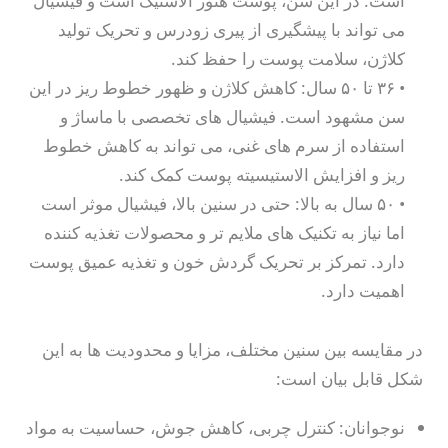
است. در این سن، پوست هنوز الاستیک است و فیشیال
مزوتراپی و مزونیدلینگ
می تواند با پیشگیری از پیری زودرس و تحریک تولید
مزونیدلینگ
کلاژن، سلامت پوست را حفظ کند.
• ۳۶ تا ۵۰ سال: کاهش کلاژن و ظهور خطوط ریز در این
مزوتراپی
سن مشهود است. فیشیال های تخصصی با ماساژ و
مزوژل‌ها و ترکیب درمانی
استفاده از سرم های غنی، می تواند به کاهش خطوط
ریز و افزایش الاستیسیته پوست کمک کند.
مزوژل اسکین بوستر
• ۵۰ سال به بالا: حتی در سنین بالا، فیشیال موثر است
مزوژل پروفایلو
اما نیاز به تکنیک های ملایم تر و محصولات تغذیه کننده
دارد. تمرکز بر تحریک گردش خون و تغذیه عمیق پوست
مزوژل جالپرو
اهمیت دارد.
مزوژل دور چشم
در مقایسه بین سنین مختلف، مزایا و محدودیت ها به این
مزوژل ضدلک
شکل قابل بیان است:
مقالات
نوجوانان: کنترل چربی، کاهش جوش، حساسیت به مواد
مقالات آموزشی