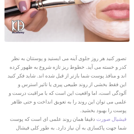
دوره آموزش بیوتی تراپیست
ثبت نام کنید
دوره آموش دستیار پزشک
از قبل حساب کاربری دارید؟
وارد شوید
آموزش پلاژن تراپی
دوره‌های آموزشی مراقبت از
آموزش میکرونیدلینگ
تصور کنید هر روز جلوی آینه می ایستید و پوستتان به نظر
کدر و خسته می آید. خطوط ریز تازه شروع به ظهور کرده
دوره آموزش مزوتراپی
اند و منافذ پوست شما بازتر از قبل شده اند. شاید فکر کنید
آموزش مزونیدلینگ
این فقط بخشی از روند طبیعی پیری یا تاثیر استرس و
آلودگی است، اما واقعیت این است که با مراقبت درست و
دوره جامع آموزش کربوکسی
علمی می توان این روند را به تعویق انداخت و حتی ظاهر
دوره آموزش کرم سازی
پوست را بهبود بخشید.
فیشیال صورت
دقیقا همان روند علمی ای است که پوست
دوره آموزش پداگوژی
شما جهت پاکسازی به آن نیاز دارد. به طور کلی فیشال