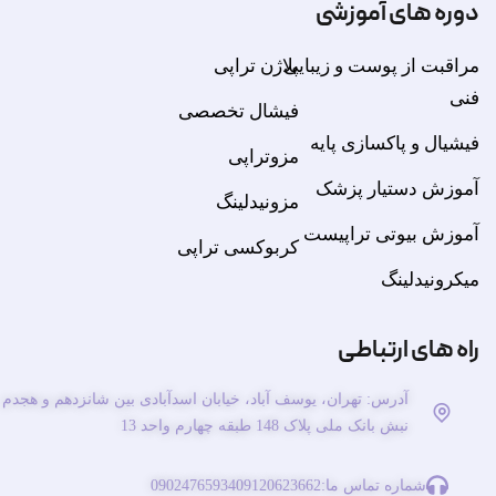
دوره های آموزشی
مراقبت از پوست و زیبایی
پلاژن تراپی
فنی
فیشال تخصصی
فیشیال و پاکسازی پایه
مزوتراپی
آموزش دستیار پزشک
مزونیدلینگ
آموزش بیوتی تراپیست
کربوکسی تراپی
میکرونیدلینگ
راه های ارتباطی
آدرس: تهران، یوسف آباد، خیابان اسدآبادی بین شانزدهم و هجدم
نبش بانک ملی پلاک 148 طبقه چهارم واحد 13
شماره تماس ما:
09120623662
09024765934