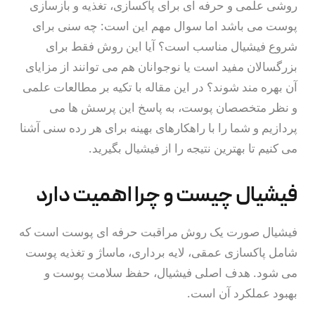
دوره فرمولاسیون تخصصی 
روشی علمی و حرفه ای برای پاکسازی، تغذیه و بازسازی
کازمتیک
پوست می باشد اما سوال مهم این است: چه سنی برای
شروع فیشیال مناسب است؟ آیا این روش فقط برای
آپدیت و بروز شدن مطالب
بزرگسالان مفید است یا نوجوانان هم می توانند از مزایای
خدمات زیبایی پوست
آن بهره مند شوند؟ در این مقاله با تکیه بر مطالعات علمی
و نظر متخصصان پوست، به پاسخ این پرسش ها می
جوان‌ سازی و لیفت صورت
پردازیم و شما را با راهکارهای بهینه برای هر رده سنی آشنا
هایفوتراپی
می کنیم تا بهترین نتیجه را از فیشیال بگیرید.
میکروکارنت
فیشیال چیست و چرا اهمیت دارد
آر‌اف فرکشنال و آر‌اف
فیشیال صورت یک روش مراقبت حرفه ای پوست است که
سایر خدمات تخصصی مرکز
شامل پاکسازی عمقی، لایه برداری، ماساژ و تغذیه پوست
میکرودرم ابریژن
می شود. هدف اصلی فیشیال، حفظ سلامت پوست و
بهبود عملکرد آن است.
گرین پیل