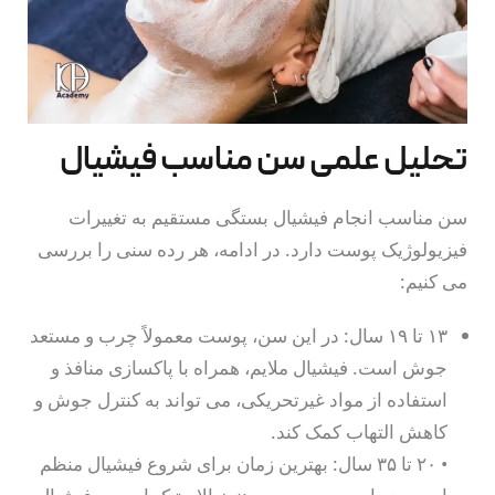
فیشیال ضد جوش و آکنه
فیشیال روشن‌ کننده
فیشال درمانی لک
تحلیل علمی سن مناسب فیشیال
فیشال درماپلنینگ
فیشال جوان‌سازی تخصصی
سن مناسب انجام فیشیال بستگی مستقیم به تغییرات
فیزیولوژیک پوست دارد. در ادامه، هر رده سنی را بررسی
فیشال تکنیک پوست مار
می کنیم:
فیشال تخصصی پوست حس
۱۳ تا ۱۹ سال: در این سن، پوست معمولاً چرب و مستعد
فیشال پلاژن تراپی
جوش است. فیشیال ملایم، همراه با پاکسازی منافذ و
فیشال آنتی‌اکسیدان
استفاده از مواد غیرتحریکی، می تواند به کنترل جوش و
کاهش التهاب کمک کند.
لیزر موهای زائد
• ۲۰ تا ۳۵ سال: بهترین زمان برای شروع فیشیال منظم