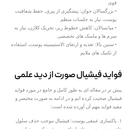
قوی
اخبار دوره های آموزشی
• بزرگسالان جوان: پیشگیری از پیری، حفظ شفافیت
پوست، نیاز به جلسات منظم
جوانسازی پوست
• میانسالان: کاهش خطوط ریز، تحریک کلاژن، نیاز به
ارتباط با ما
سرم ها و ماسک های تخصصی
• سنین بالا: تغذیه و ارتقای الاستیسیته پوست، استفاده
درباره ما
از تکنیک های ملایم
فواید فیشیال صورت از دید علمی
پیش تر در مقاله ای به طور کامل و جامع در مورد فواید
فیشیال صحبت کرده ایم و در ادامه به صورت مختصر و
مفید فواید مهم آن آورده شده است:
۱. پاکسازی عمقی پوست: فیشیال موجب حذف سلول
های مرده و چربی های اضافی می شود که می تواند